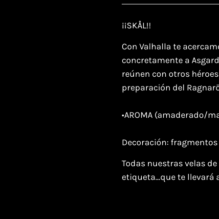
¡¡SKÅL!!
Con Valhalla te acercamo
concretamente a Asgard,
reúnen con otros héroes 
preparación del Ragnarök
•AROMA (amaderado/mari
Decoración: fragmentos 
Todas nuestras velas de
etiqueta…que te llevará 