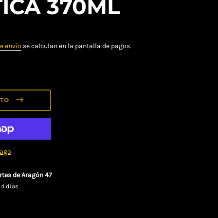
ICA 370ML
e envío
se calculan en la pantalla de pagos.
ITO
pago
rtes de Aragón 47
 4 días