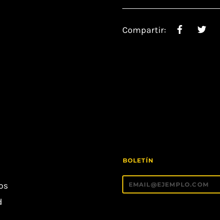
Compartir:
BOLETÍN
íos
d