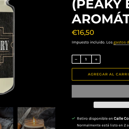
(PEAKY 
AROMÁT
€16,50
Impuesto incluido. Los
gastos d
Precio
habitual
AGREGAR AL CARR
Retiro disponible en
Calle Co
Normalmente está listo en 2 a