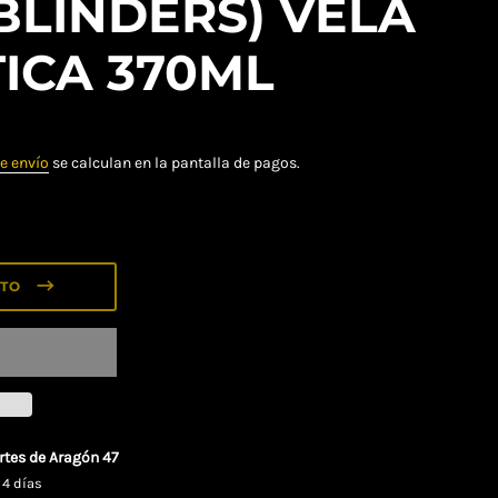
BLINDERS) VELA
ICA 370ML
e envío
se calculan en la pantalla de pagos.
ITO
rtes de Aragón 47
 4 días