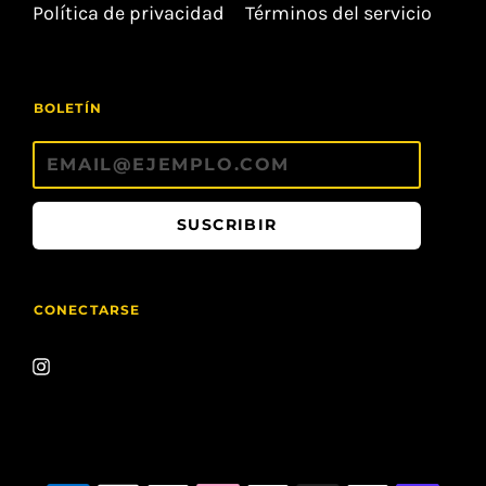
Política de privacidad
Términos del servicio
BOLETÍN
SUSCRIBIR
CONECTARSE
ÚNETE!!
No
hacemos spam. No mandamos
correos basura. ¡Solo
ofertas
y cosas
chulas!