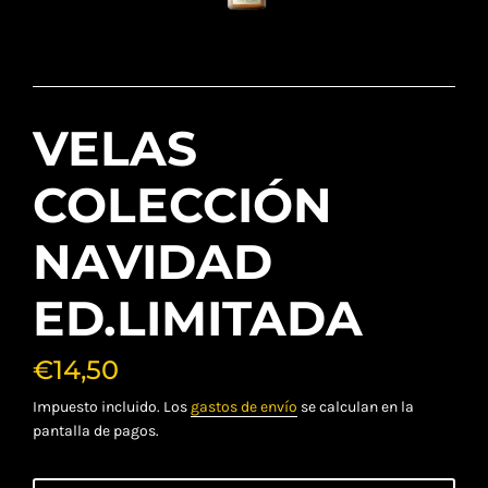
VELAS
COLECCIÓN
NAVIDAD
ED.LIMITADA
€14,50
Translation
missing:
Impuesto incluido. Los
gastos de envío
se calculan en la
es.products.product.regular_price
pantalla de pagos.