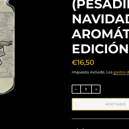
(PESADI
NAVIDA
AROMÁT
EDICIÓN
€16,50
Impuesto incluido. Los
gastos d
Precio
habitual
AGOTADO