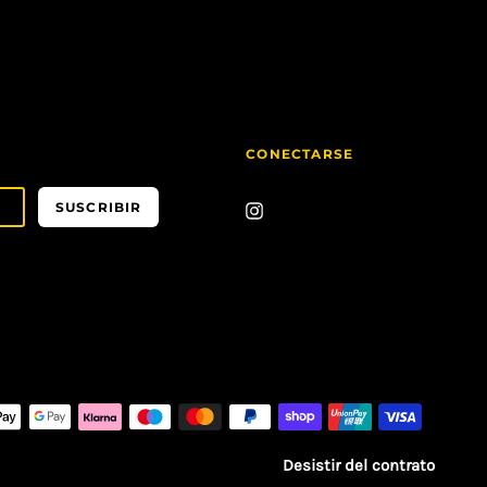
CONECTARSE
SUSCRIBIR
ÚNETE!!
No
hacemos spam. No mandamos
correos basura. ¡Solo
ofertas
y cosas
chulas!
SUSCRIBIR
Desistir del contrato