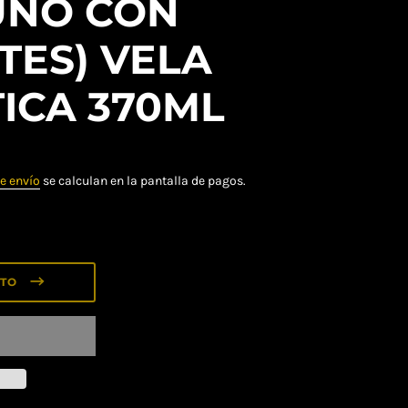
UNO CON
TES) VELA
ICA 370ML
e envío
se calculan en la pantalla de pagos.
ITO