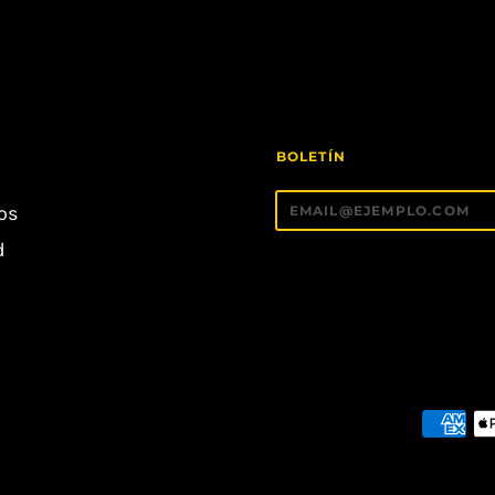
BOLETÍN
íos
d