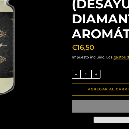
(DESAY
DIAMAN
AROMÁT
€16,50
Impuesto incluido. Los
gastos d
Precio
habitual
AGREGAR AL CARR